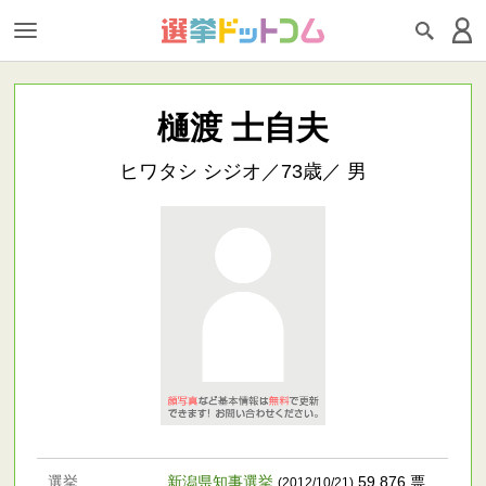
樋渡 士自夫
ヒワタシ シジオ／73歳／ 男
選挙
新潟県知事選挙
59,876 票
(2012/10/21)