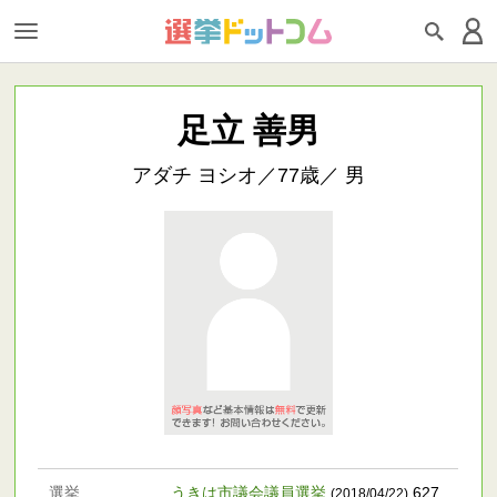
足立 善男
アダチ ヨシオ／77歳／ 男
選挙
うきは市議会議員選挙
627
(2018/04/22)