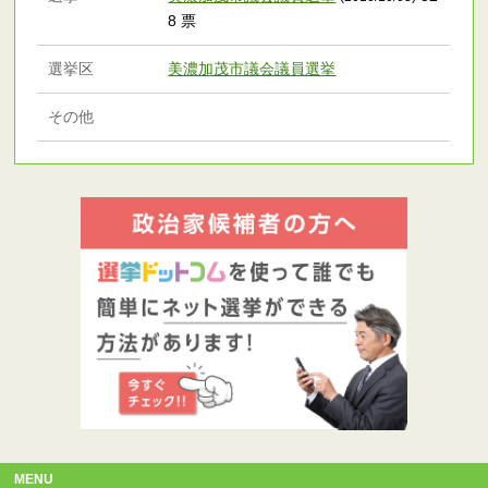
8 票
選挙区
美濃加茂市議会議員選挙
その他
MENU