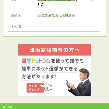
3 票
選挙区
美濃加茂市議会議員選挙
その他
MENU