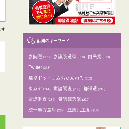
ます
話題のキーワード
参院選
参議院選挙
自民党
(370)
(359)
(333)
Twitter
(313)
選挙ドットコムちゃんねる
(282)
東京都
世論調査
都議選
(264)
(260)
(240)
電話調査
衆議院選挙
(234)
(230)
統一地方選挙
立憲民主党
(227)
(218)