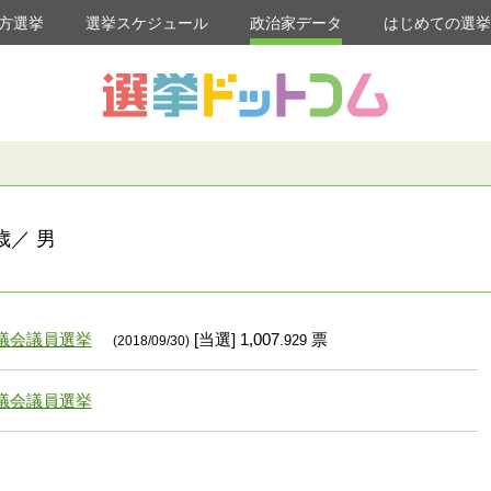
方選挙
選挙スケジュール
政治家データ
はじめての選
歳／ 男
議会議員選挙
[当選] 1,007
票
.929
(2018/09/30)
議会議員選挙