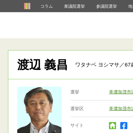
コラム
衆議院選挙
参議院選挙
地
渡辺 義昌
ワタナベ ヨシマサ／67
選挙
美濃加茂市
選挙区
美濃加茂市
サイト