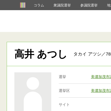
コラム
衆議院選挙
参議院選挙
地
高井 あつし
タカイ アツシ／78
選挙
美濃加茂市
選挙区
美濃加茂市
サイト