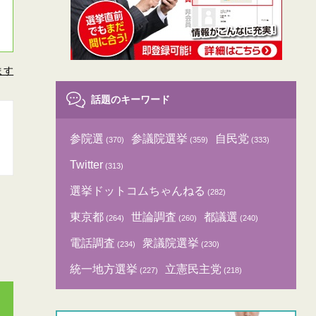
ます
話題のキーワード
参院選
参議院選挙
自民党
(370)
(359)
(333)
Twitter
(313)
選挙ドットコムちゃんねる
(282)
東京都
世論調査
都議選
(264)
(260)
(240)
電話調査
衆議院選挙
(234)
(230)
統一地方選挙
立憲民主党
(227)
(218)