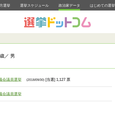
方選挙
選挙スケジュール
政治家データ
はじめての選
歳／ 男
議会議員選挙
[当選] 1,127 票
(2018/09/30)
議会議員選挙