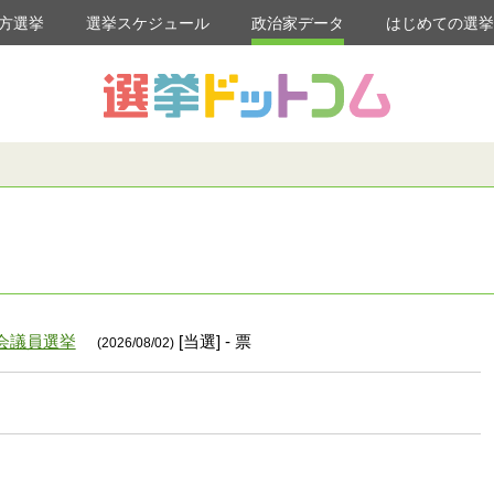
方選挙
選挙スケジュール
政治家データ
はじめての選
会議員選挙
[当選] - 票
(2026/08/02)