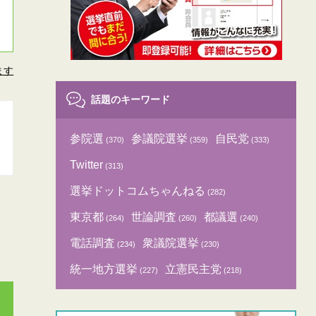
ます
話題のキーワード
参院選
参議院選挙
自民党
(370)
(359)
(333)
Twitter
(313)
選挙ドットコムちゃんねる
(282)
東京都
世論調査
都議選
(264)
(260)
(240)
電話調査
衆議院選挙
(234)
(230)
統一地方選挙
立憲民主党
(227)
(218)