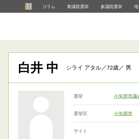
コラム
衆議院選挙
参議院選挙
地
白井 中
シライ アタル／72歳／ 男
選挙
小矢部市議
選挙区
小矢部市
サイト