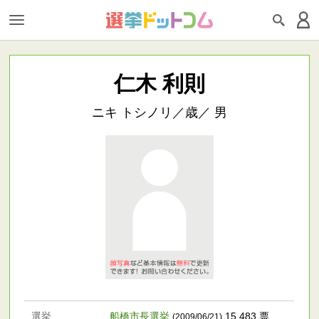
仁木 利則
ニキ トシノリ／歳／ 男
選挙
船橋市長選挙
15,483 票
(2009/06/21)