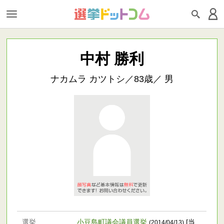
中村 勝利
ナカムラ カツトシ／83歳／ 男
選挙
小豆島町議会議員選挙
[当
(2014/04/13)