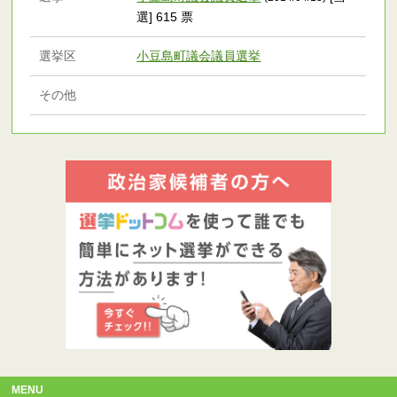
選] 615 票
選挙区
小豆島町議会議員選挙
その他
MENU