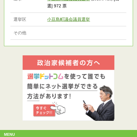
選] 972 票
選挙区
小豆島町議会議員選挙
その他
MENU