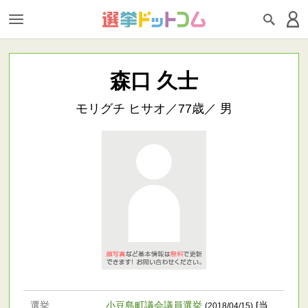
森口 久士
モリグチ ヒサオ／77歳／ 男
選挙
小豆島町議会議員選挙
[当
(2018/04/15)