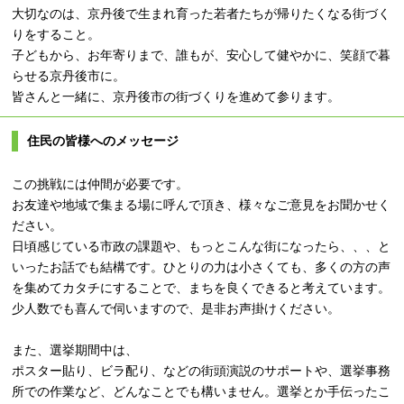
大切なのは、京丹後で生まれ育った若者たちが帰りたくなる街づく
りをすること。
子どもから、お年寄りまで、誰もが、安心して健やかに、笑顔で暮
らせる京丹後市に。
皆さんと一緒に、京丹後市の街づくりを進めて参ります。
住民の皆様へのメッセージ
この挑戦には仲間が必要です。
お友達や地域で集まる場に呼んで頂き、様々なご意見をお聞かせく
ださい。
日頃感じている市政の課題や、もっとこんな街になったら、、、と
いったお話でも結構です。ひとりの力は小さくても、多くの方の声
を集めてカタチにすることで、まちを良くできると考えています。
少人数でも喜んで伺いますので、是非お声掛けください。
また、選挙期間中は、
ポスター貼り、ビラ配り、などの街頭演説のサポートや、選挙事務
所での作業など、どんなことでも構いません。選挙とか手伝ったこ