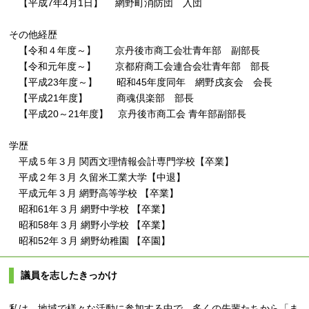
【平成7年4月1日】 網野町消防団 入団
その他経歴
【令和４年度～】 京丹後市商工会壮青年部 副部長
【令和元年度～】 京都府商工会連合会壮青年部 部長
【平成23年度～】 昭和45年度同年 網野戌亥会 会長
【平成21年度】 商魂倶楽部 部長
【平成20～21年度】 京丹後市商工会 青年部副部長
学歴
平成５年３月 関西文理情報会計専門学校【卒業】
平成２年３月 久留米工業大学【中退】
平成元年３月 網野高等学校 【卒業】
昭和61年３月 網野中学校 【卒業】
昭和58年３月 網野小学校 【卒業】
昭和52年３月 網野幼稚園 【卒園】
議員を志したきっかけ
私は、地域で様々な活動に参加する中で、多くの先輩たちから「ま