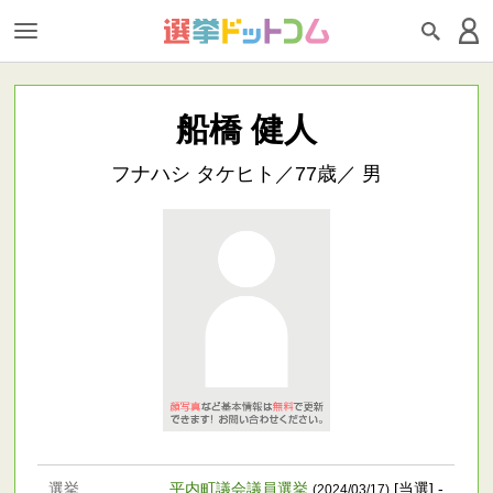
船橋 健人
フナハシ タケヒト／77歳／ 男
選挙
平内町議会議員選挙
[当選] -
(2024/03/17)