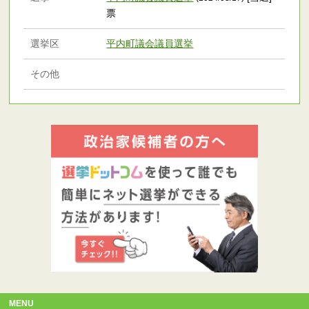
票
選挙区
平内町議会議員選挙
その他
MENU