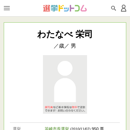
わたなべ 栄司
／歳／ 男
選挙
韮崎市長選挙
950 票
(2010/11/07)