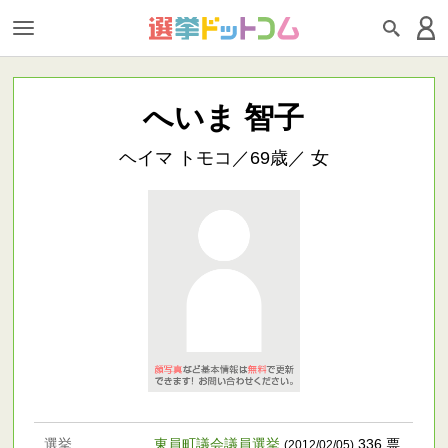
へいま 智子
ヘイマ トモコ／69歳／ 女
選挙
東員町議会議員選挙
336 票
(2012/02/05)