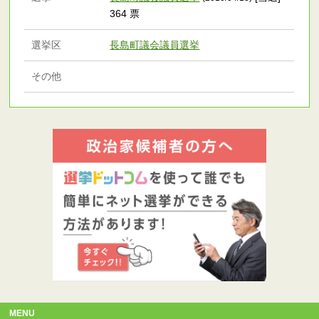
364 票
選挙区
長島町議会議員選挙
その他
MENU