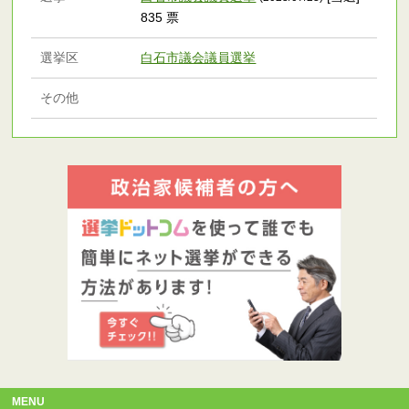
835 票
選挙区
白石市議会議員選挙
その他
MENU