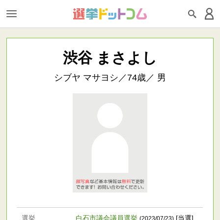
渋谷 まさよし
シブヤ マサヨシ／74歳／ 男
選挙
白石市議会議員選挙
[当選]
(2023/07/23)