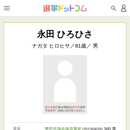
永田 ひろひさ
ナガタ ヒロヒサ／81歳／ 男
選挙
豊田市議会議員選挙
360 票
(2015/04/26)