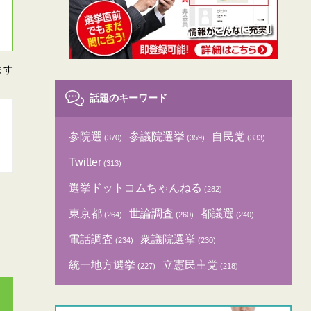
ます
話題のキーワード
参院選
参議院選挙
自民党
(370)
(359)
(333)
Twitter
(313)
選挙ドットコムちゃんねる
(282)
東京都
世論調査
都議選
(264)
(260)
(240)
電話調査
衆議院選挙
(234)
(230)
統一地方選挙
立憲民主党
(227)
(218)