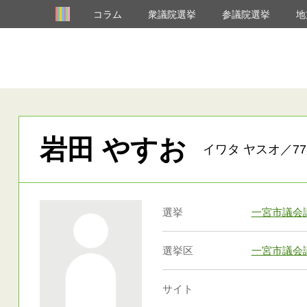
コラム
衆議院選挙
参議院選挙
地
岩田 やすお
イワタ ヤスオ／77
選挙
一宮市議会
選挙区
一宮市議会
サイト