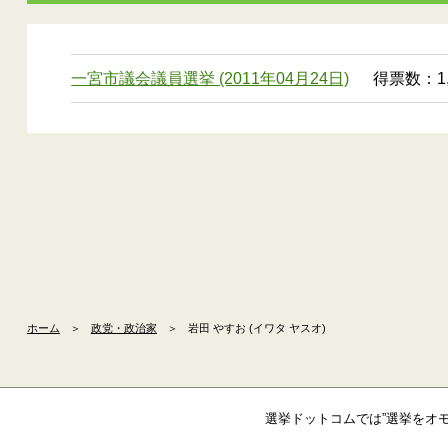
一宮市議会議員選挙 (2011年04月24日)
得票数：1,
ホーム
＞
政党・政治家
＞
岩田 やすお (イワタ ヤスオ)
選挙ドットコムでは”選挙をオ