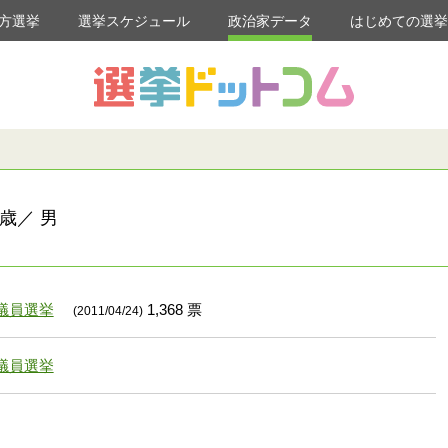
方選挙
選挙スケジュール
政治家データ
はじめての選
歳／ 男
議員選挙
1,368 票
(2011/04/24)
議員選挙