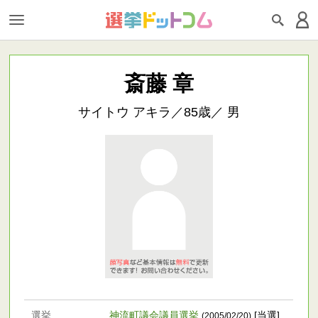
斎藤 章
サイトウ アキラ／85歳／ 男
選挙
神流町議会議員選挙
[当選]
(2005/02/20)