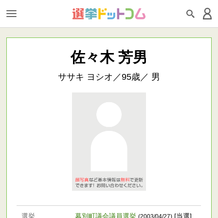
佐々木 芳男
ササキ ヨシオ／95歳／ 男
選挙
幕別町議会議員選挙
[当選]
(2003/04/27)