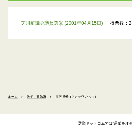
芝川町議会議員選挙 (2001年04月15日)
得票数：26
ホーム
＞
政党・政治家
＞
深沢 春樹 (フカサワ ハルキ)
選挙ドットコムでは”選挙をオ