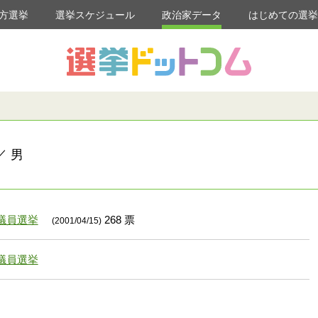
方選挙
選挙スケジュール
政治家データ
はじめての選
／ 男
議員選挙
268 票
(2001/04/15)
議員選挙