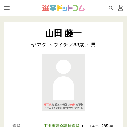
山田 藤一
ヤマダ トウイチ／88歳／ 男
選挙
下田市議会議員選挙
285 票
(1999/04/25)