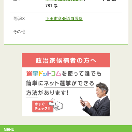
781 票
選挙区
下田市議会議員選挙
その他
MENU