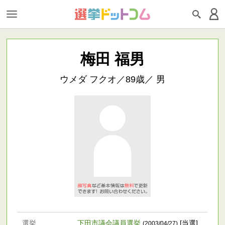
梅田 福男
ウメダ フクオ／89歳／ 男
選挙
下田市議会議員選挙
[当選]
(2003/04/27)