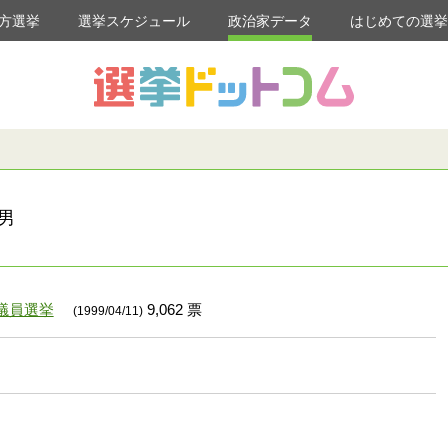
方選挙
選挙スケジュール
政治家データ
はじめての選
男
議員選挙
9,062 票
(1999/04/11)