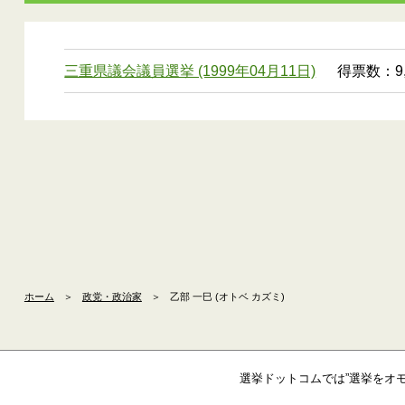
三重県議会議員選挙 (1999年04月11日)
得票数：9,
ホーム
＞
政党・政治家
＞
乙部 一巳 (オトベ カズミ)
選挙ドットコムでは”選挙をオ