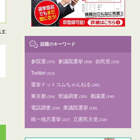
ます
話題のキーワード
参院選
参議院選挙
自民党
(370)
(359)
(333)
Twitter
(313)
選挙ドットコムちゃんねる
(282)
東京都
世論調査
都議選
(264)
(260)
(240)
電話調査
衆議院選挙
(234)
(230)
統一地方選挙
立憲民主党
(227)
(218)