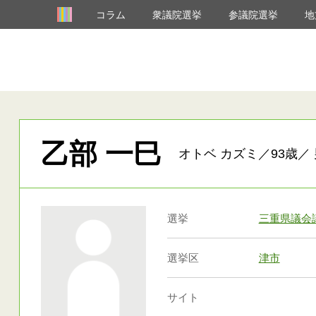
コラム
衆議院選挙
参議院選挙
地
乙部 一巳
オトベ カズミ／93歳／ 
選挙
三重県議会
選挙区
津市
サイト