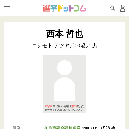
西本 哲也
ニシモト テツヤ／60歳／ 男
選挙
柏原市議会議員選挙
528 票
(2001/09/09)