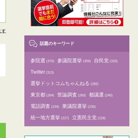
ます
話題のキーワード
参院選
参議院選挙
自民党
(370)
(359)
(333)
Twitter
(313)
選挙ドットコムちゃんねる
(282)
東京都
世論調査
都議選
(264)
(260)
(240)
電話調査
衆議院選挙
(234)
(230)
統一地方選挙
立憲民主党
(227)
(218)