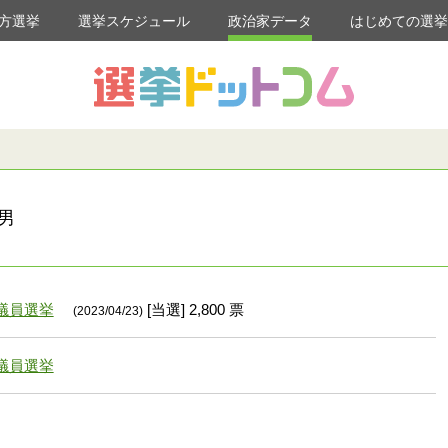
方選挙
選挙スケジュール
政治家データ
はじめての選
男
議員選挙
[当選] 2,800 票
(2023/04/23)
議員選挙