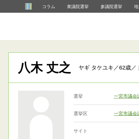
コラム
衆議院選挙
参議院選挙
地
八木 丈之
ヤギ タケユキ／62歳／ 
選挙
一宮市議会
選挙区
一宮市議会
サイト