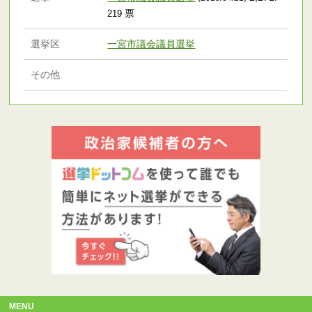
票
219
選挙区
一宮市議会議員選挙
その他
MENU