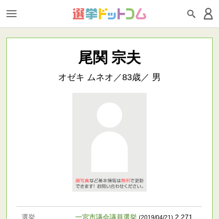
尾関 宗夫
オゼキ ムネオ／83歳／ 男
選挙
一宮市議会議員選挙
2,271
.
(2019/04/21)