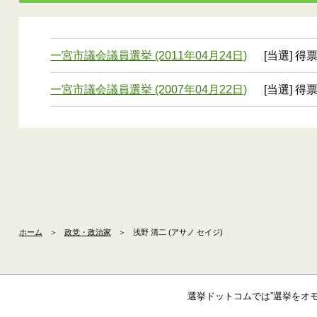
一宮市議会議員選挙 (2011年04月24日)
[当選] 得票
一宮市議会議員選挙 (2007年04月22日)
[当選] 得票
ホーム
＞
政党・政治家
＞
浅野 清二 (アサノ セイジ)
選挙ドットコムでは”選挙をオ