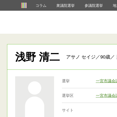
コラム
衆議院選挙
参議院選挙
地
浅野 清二
アサノ セイジ／90歳／ 
選挙
一宮市議会
選挙区
一宮市議会
サイト