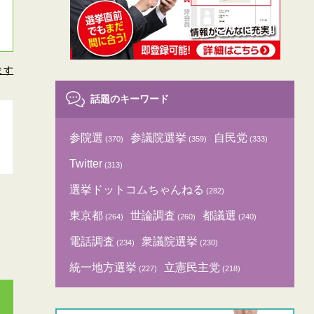
ます
話題のキーワード
参院選
参議院選挙
自民党
(370)
(359)
(333)
Twitter
(313)
選挙ドットコムちゃんねる
(282)
東京都
世論調査
都議選
(264)
(260)
(240)
電話調査
衆議院選挙
(234)
(230)
統一地方選挙
立憲民主党
(227)
(218)