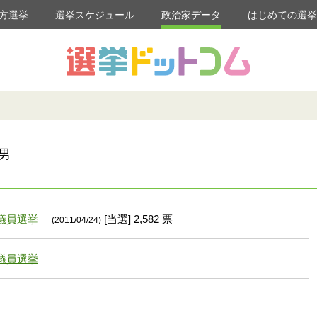
方選挙
選挙スケジュール
政治家データ
はじめての選
男
議員選挙
[当選] 2,582 票
(2011/04/24)
議員選挙