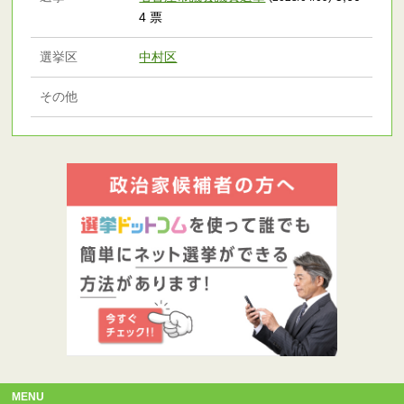
4 票
選挙区
中村区
その他
MENU