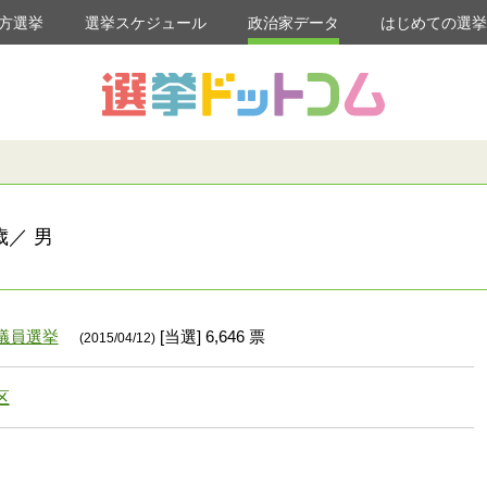
方選挙
選挙スケジュール
政治家データ
はじめての選
歳／ 男
議員選挙
[当選] 6,646 票
(2015/04/12)
区