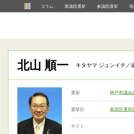
コラム
衆議院選挙
参議院選挙
地
北山 順一
キタヤマ ジュンイチ／
選挙
神戸市議会
選挙区
長田区選挙
サイト