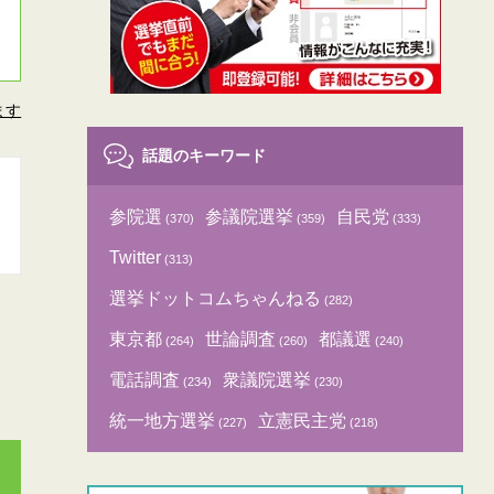
ます
話題のキーワード
参院選
参議院選挙
自民党
(370)
(359)
(333)
Twitter
(313)
選挙ドットコムちゃんねる
(282)
東京都
世論調査
都議選
(264)
(260)
(240)
電話調査
衆議院選挙
(234)
(230)
統一地方選挙
立憲民主党
(227)
(218)