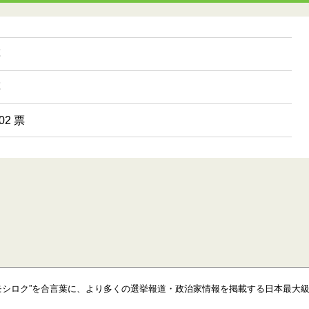
票
票
2 票
モシロク”を合言葉に、より多くの選挙報道・政治家情報を掲載する日本最大