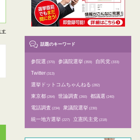
ます
話題のキーワード
参院選
参議院選挙
自民党
(370)
(359)
(333)
Twitter
(313)
選挙ドットコムちゃんねる
(282)
東京都
世論調査
都議選
(264)
(260)
(240)
電話調査
衆議院選挙
(234)
(230)
統一地方選挙
立憲民主党
(227)
(218)