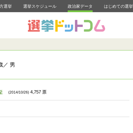
方選挙
選挙スケジュール
政治家データ
はじめての選
歳／ 男
挙
4,757 票
(2014/10/26)