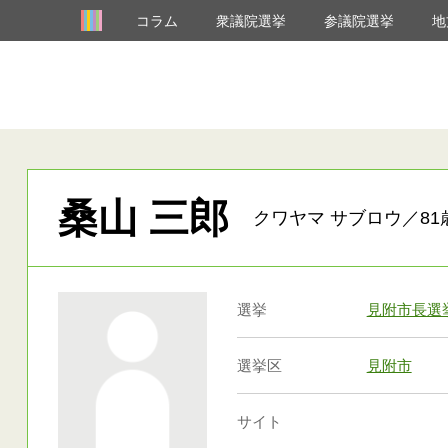
コラム
衆議院選挙
参議院選挙
地
桑山 三郎
クワヤマ サブロウ／81
選挙
見附市長選
選挙区
見附市
サイト