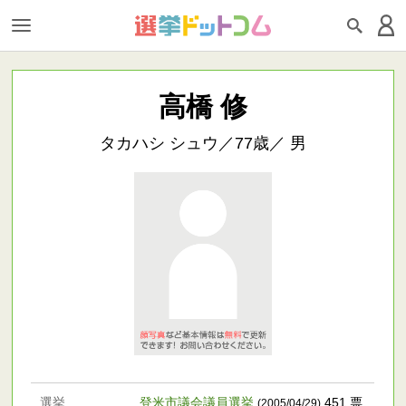
高橋 修
タカハシ シュウ／77歳／ 男
選挙
登米市議会議員選挙
451 票
(2005/04/29)