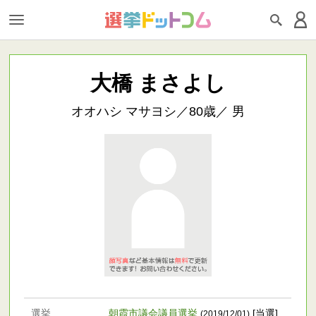
大橋 まさよし
オオハシ マサヨシ／80歳／ 男
選挙
朝霞市議会議員選挙
[当選]
(2019/12/01)