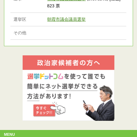
823 票
選挙区
朝霞市議会議員選挙
その他
MENU