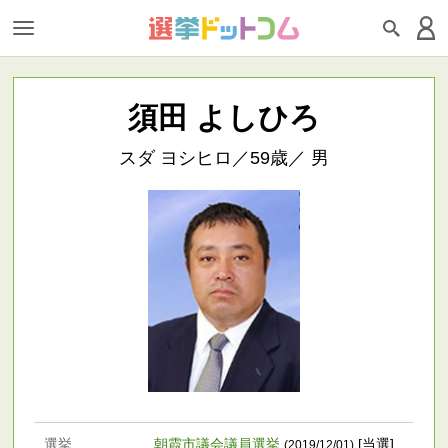
須田 よしひろ
スダ ヨシヒロ／59歳／ 男
選挙
朝霞市議会議員選挙
[当選]
(2019/12/01)