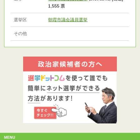
1,555 票
選挙区
朝霞市議会議員選挙
その他
MENU