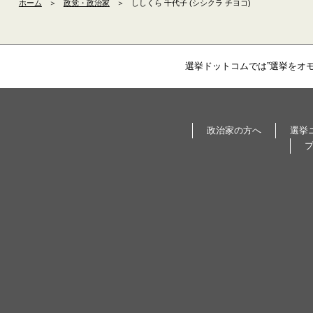
ホーム
＞
政党・政治家
＞
ししくら 千代子 (シシクラ チヨコ)
選挙ドットコムでは”選挙をオ
政治家の方へ
選挙