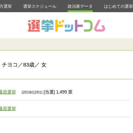
方選挙
選挙スケジュール
政治家データ
はじめての選
 チヨコ／83歳／ 女
議員選挙
[当選] 1,499 票
(2019/12/01)
議員選挙