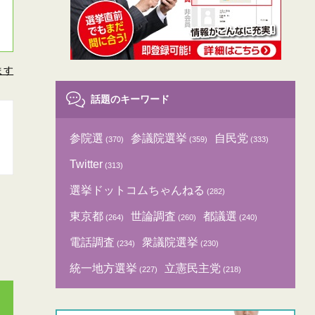
ます
話題のキーワード
参院選
参議院選挙
自民党
(370)
(359)
(333)
Twitter
(313)
選挙ドットコムちゃんねる
(282)
東京都
世論調査
都議選
(264)
(260)
(240)
電話調査
衆議院選挙
(234)
(230)
統一地方選挙
立憲民主党
(227)
(218)