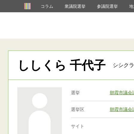
コラム
衆議院選挙
参議院選挙
地
ししくら 千代子
シシクラ
選挙
朝霞市議会
選挙区
朝霞市議会
サイト