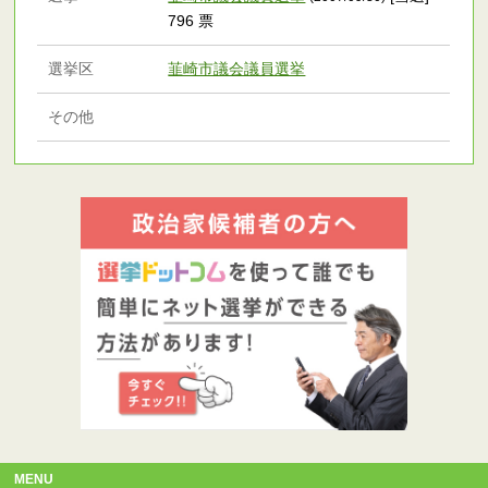
796 票
選挙区
韮崎市議会議員選挙
その他
MENU