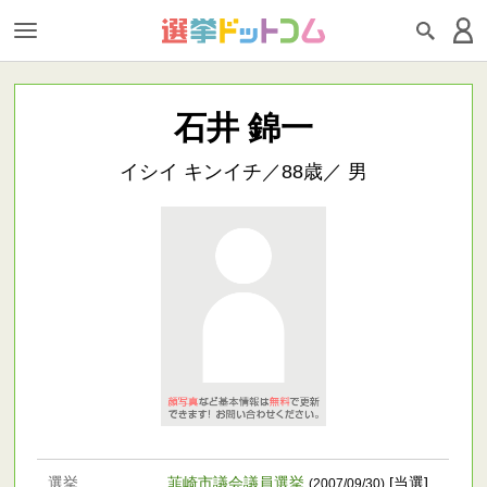
石井 錦一
イシイ キンイチ／88歳／ 男
選挙
韮崎市議会議員選挙
[当選]
(2007/09/30)