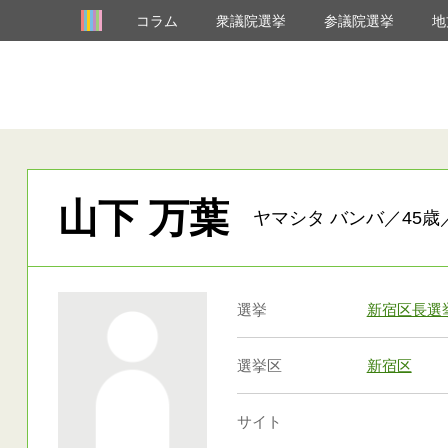
コラム
衆議院選挙
参議院選挙
地
山下 万葉
ヤマシタ バンバ／45歳
選挙
新宿区長選
選挙区
新宿区
サイト