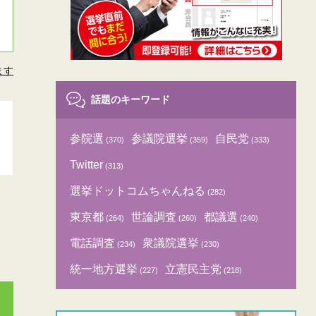
ます
話題のキーワード
参院選
参議院選挙
自民党
(370)
(359)
(333)
Twitter
(313)
選挙ドットコムちゃんねる
(282)
東京都
世論調査
都議選
(264)
(260)
(240)
電話調査
衆議院選挙
(234)
(230)
統一地方選挙
立憲民主党
(227)
(218)