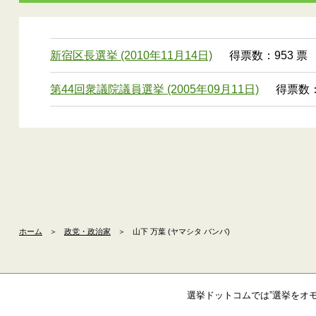
新宿区長選挙 (2010年11月14日)
得票数：953 票
第44回衆議院議員選挙 (2005年09月11日)
得票数： 
ホーム
＞
政党・政治家
＞
山下 万葉 (ヤマシタ バンバ)
選挙ドットコムでは”選挙をオ