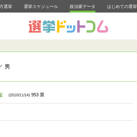
方選挙
選挙スケジュール
政治家データ
はじめての選
／ 男
挙
953 票
(2010/11/14)