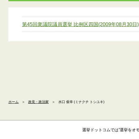
第45回衆議院議員選挙 比例区四国(2009年08月30日)
ホーム
＞
政党・政治家
＞
水口 俊幸 (ミナクチ トシユキ)
選挙ドットコムでは”選挙をオ