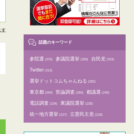
ます
話題のキーワード
参院選
参議院選挙
自民党
(370)
(359)
(333)
Twitter
(313)
選挙ドットコムちゃんねる
(282)
東京都
世論調査
都議選
(264)
(260)
(240)
電話調査
衆議院選挙
(234)
(230)
統一地方選挙
立憲民主党
(227)
(218)