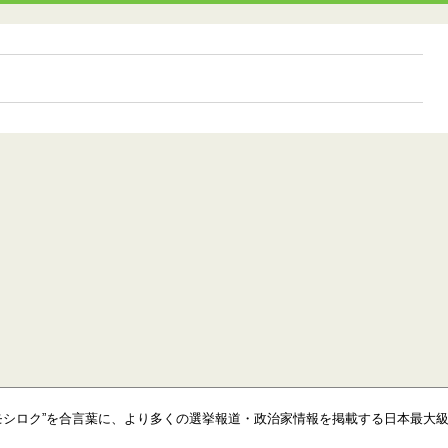
モシロク”を合言葉に、より多くの選挙報道・政治家情報を掲載する日本最大