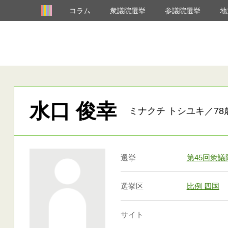
コラム
衆議院選挙
参議院選挙
地
水口 俊幸
ミナクチ トシユキ／78
選挙
第45回衆
選挙区
比例 四国
サイト