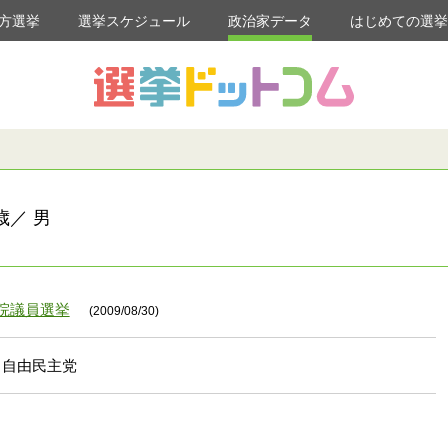
方選挙
選挙スケジュール
政治家データ
はじめての選
歳／ 男
議院議員選挙
(2009/08/30)
自由民主党