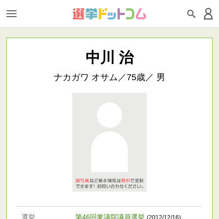
中川 治
ナカガワ オサム／75歳／ 男
選挙
第46回衆議院議員選挙
(2012/12/16)