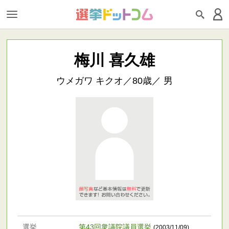
梅川 喜久雄
ウメガワ キクオ／80歳／ 男
選挙
第43回衆議院議員選挙
(2003/11/09)