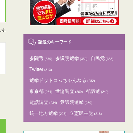
ます
話題のキーワード
参院選
参議院選挙
自民党
(370)
(359)
(333)
Twitter
(313)
選挙ドットコムちゃんねる
(282)
東京都
世論調査
都議選
(264)
(260)
(240)
電話調査
衆議院選挙
(234)
(230)
統一地方選挙
立憲民主党
(227)
(218)