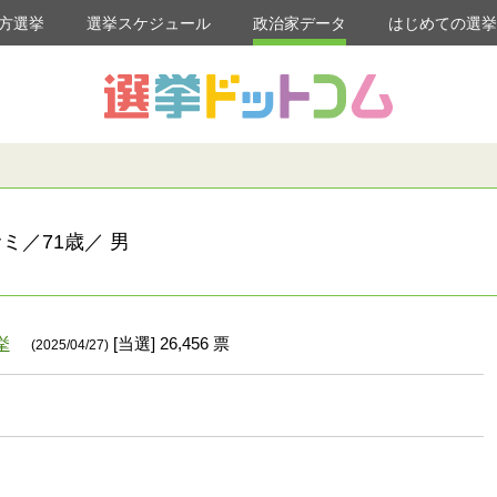
方選挙
選挙スケジュール
政治家データ
はじめての選
ミ／71歳／ 男
挙
[当選] 26,456 票
(2025/04/27)