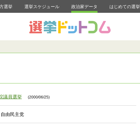
方選挙
選挙スケジュール
政治家データ
はじめての選
議院議員選挙
(2000/06/25)
自由民主党