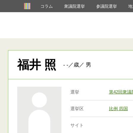
コラム
衆議院選挙
参議院選挙
地
福井 照
- -／歳／ 男
選挙
第42回衆
選挙区
比例 四国
サイト