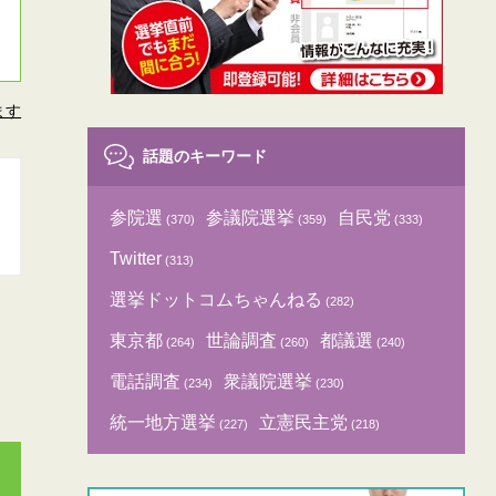
ます
話題のキーワード
参院選
参議院選挙
自民党
(370)
(359)
(333)
Twitter
(313)
選挙ドットコムちゃんねる
(282)
東京都
世論調査
都議選
(264)
(260)
(240)
電話調査
衆議院選挙
(234)
(230)
統一地方選挙
立憲民主党
(227)
(218)