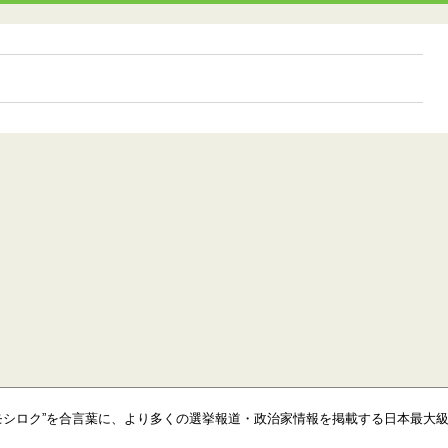
モシロク”を合言葉に、より多くの選挙報道・政治家情報を掲載する日本最大