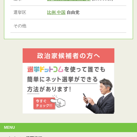
選挙区
比例 中国
自由党
その他
MENU