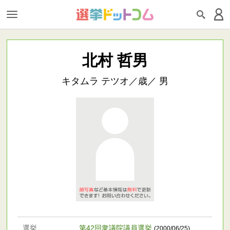
北村 哲男
キタムラ テツオ／歳／ 男
選挙
第42回衆議院議員選挙
(2000/06/25)