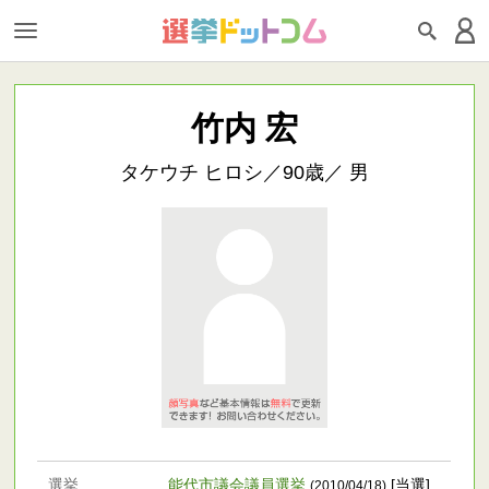
竹内 宏
タケウチ ヒロシ／90歳／ 男
選挙
能代市議会議員選挙
[当選]
(2010/04/18)