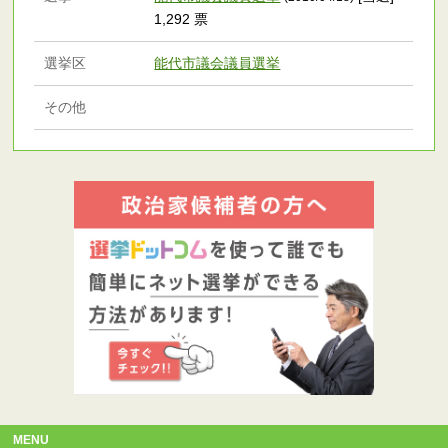
1,292 票
選挙区
能代市議会議員選挙
その他
MENU