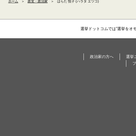
ホーム
＞
政党・政治家
＞
はらた 悦子 (ハラタ エツコ)
選挙ドットコムでは”選挙をオ
政治家の方へ
選挙