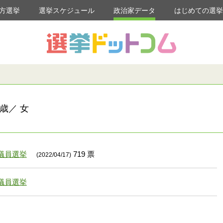
方選挙
選挙スケジュール
政治家データ
はじめての選
歳／ 女
議員選挙
719 票
(2022/04/17)
議員選挙