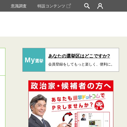
挙
意識調査
特設コンテンツ
あなたの選挙区はどこですか?
My
選挙
会員登録をしてもっと楽しく、便利に。