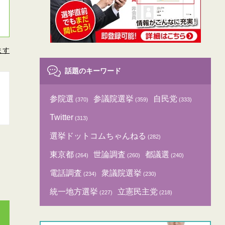
ます
話題のキーワード
参院選
参議院選挙
自民党
(370)
(359)
(333)
Twitter
(313)
選挙ドットコムちゃんねる
(282)
東京都
世論調査
都議選
(264)
(260)
(240)
電話調査
衆議院選挙
(234)
(230)
統一地方選挙
立憲民主党
(227)
(218)