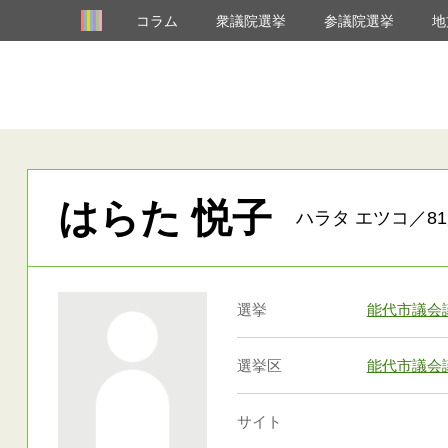
コラム
衆議院選挙
参議院選挙
地
はらた 悦子
ハラタ エツコ／81
選挙
能代市議会
選挙区
能代市議会
サイト