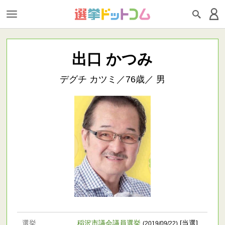
出口 かつみ
デグチ カツミ／76歳／ 男
選挙
稲沢市議会議員選挙
[当選]
(2019/09/22)