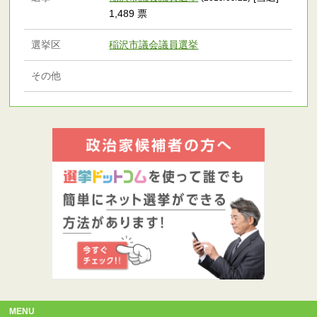
1,489 票
選挙区
稲沢市議会議員選挙
その他
MENU