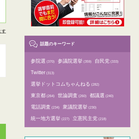
ます
話題のキーワード
参院選
参議院選挙
自民党
(370)
(359)
(333)
Twitter
(313)
選挙ドットコムちゃんねる
(282)
東京都
世論調査
都議選
(264)
(260)
(240)
電話調査
衆議院選挙
(234)
(230)
統一地方選挙
立憲民主党
(227)
(218)