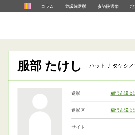
コラム
衆議院選挙
参議院選挙
地
服部 たけし
ハットリ タケシ／7
選挙
稲沢市議会
選挙区
稲沢市議会
サイト