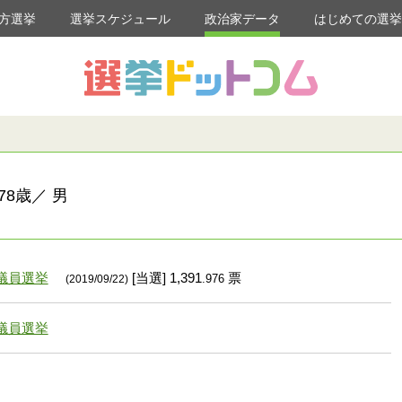
方選挙
選挙スケジュール
政治家データ
はじめての選
8歳／ 男
議員選挙
[当選] 1,391
票
.976
(2019/09/22)
議員選挙