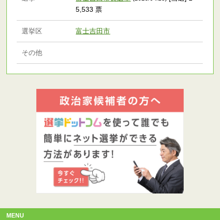
5,533 票
選挙区
富士吉田市
その他
MENU