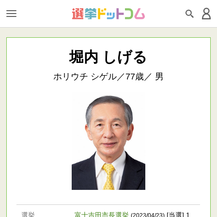
堀内 しげる
ホリウチ シゲル／77歳／ 男
選挙
富士吉田市長選挙
[当選] 1
(2023/04/23)