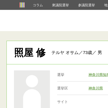
コラム
衆議院選挙
参議院選挙
地
照屋 修
テルヤ オサム／73歳／ 男
選挙
神奈川県知
選挙区
神奈川県
サイト