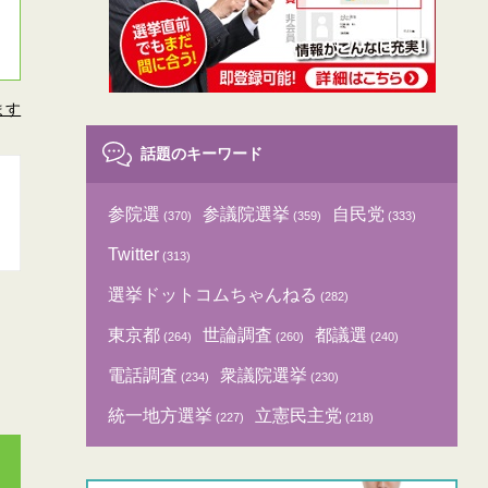
ます
話題のキーワード
参院選
参議院選挙
自民党
(370)
(359)
(333)
Twitter
(313)
選挙ドットコムちゃんねる
(282)
東京都
世論調査
都議選
(264)
(260)
(240)
電話調査
衆議院選挙
(234)
(230)
統一地方選挙
立憲民主党
(227)
(218)