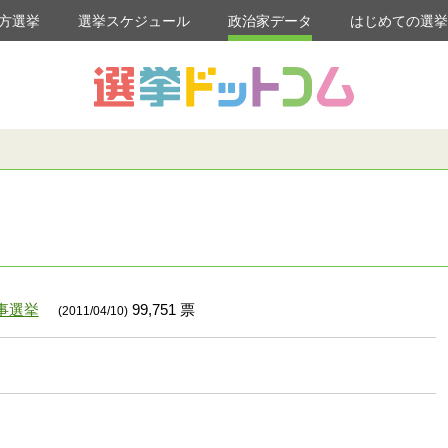
方選挙
選挙スケジュール
政治家データ
はじめての選
事選挙
99,751 票
(2011/04/10)